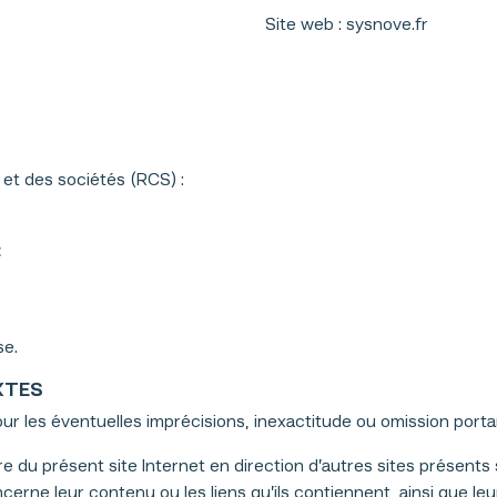
Site web : sysnove.fr
et des sociétés (RCS) :
t
se.
XTES
our les éventuelles imprécisions, inexactitude ou omission porta
e du présent site Internet en direction d’autres sites présents 
ncerne leur contenu ou les liens qu’ils contiennent, ainsi que l