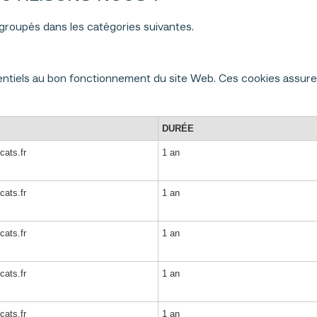
egroupés dans les catégories suivantes.
tiels au bon fonctionnement du site Web. Ces cookies assurent
DURÉE
cats.fr
1 an
cats.fr
1 an
cats.fr
1 an
cats.fr
1 an
cats.fr
1 an